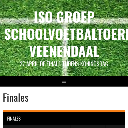
Spring
ISO GROEP
naar
inhoud
SCHOOLVOETBALTOER
VEENENDAAL
27 APRIL DE FINALE TIJDENS KONINGSDAG
Finales
FINALES