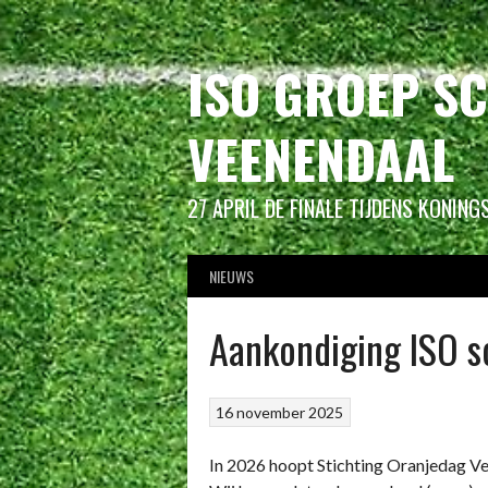
Spring
naar
inhoud
ISO GROEP S
VEENENDAAL
27 APRIL DE FINALE TIJDENS KONIN
NIEUWS
Aankondiging ISO s
16 november 2025
In 2026 hoopt Stichting Oranjedag V