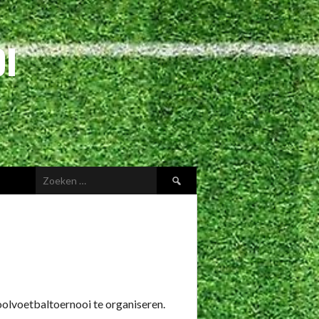
I
Zoeken
naar:
olvoetbaltoernooi te organiseren.