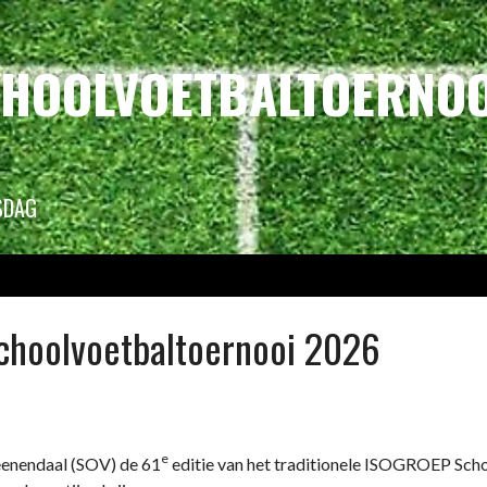
CHOOLVOETBALTOERNOO
GSDAG
choolvoetbaltoernooi 2026
e
eenendaal (SOV) de 61
editie van het traditionele ISOGROEP Scho